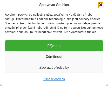
Spravovat Souhlas
Abychom poskytli co nejlepší služby, používáme k ukládání a/nebo
přístupu k informacím o zařízení, technologie jako jsou soubory cookies.
Podmínka
Souhlas s těmito technologiemi nám umožní zpracovávat údaje, jako je
chování při procházení nebo jedinečná ID na tomto webu. Nesouhlas nebo
uskutečnění
odvolání souhlasu může nepříznivě ovlivnit určité vlastnosti a funkce.
programu
Příjmout
PT
Odmítnout
Podmínkou
uskutečnění programu
Zobrazit předvolby
PT je minimální počet 4
účastníků. V případě
Zásady cookies
nedostatečného počtu
přihlášených účastníků
pro konkrétní program
nebude program v
daném roce realizován,
přihlášení účastníci